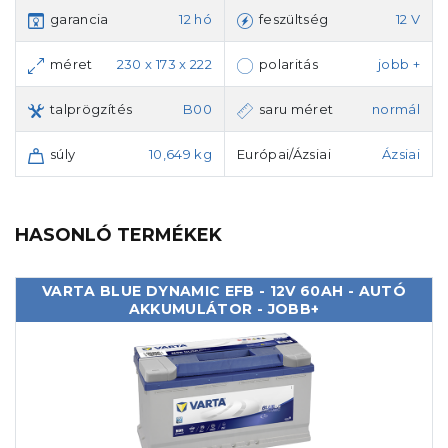
garancia
12 hó
feszültség
12 V
méret
230 x 173 x 222
polaritás
jobb +
talprögzítés
B00
saru méret
normál
súly
10,649 kg
Európai/Ázsiai
Ázsiai
HASONLÓ TERMÉKEK
VARTA BLUE DYNAMIC EFB - 12V 60AH - AUTÓ
AKKUMULÁTOR - JOBB+