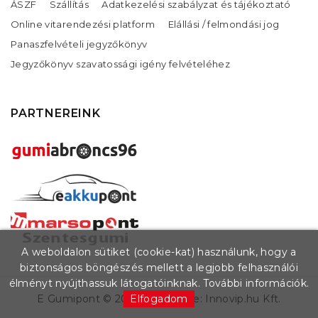
ÁSZF
Szállítás
Adatkezelési szabályzat és tájékoztató
Online vitarendezési platform
Elállási / felmondási jog
Panaszfelvételi jegyzőkönyv
Jegyzőkönyv szavatossági igény felvételéhez
PARTNEREINK
A weboldalon sütiket (cookie-kat) használunk, hogy a
biztonságos böngészés mellett a legjobb felhasználói
élményt nyújthassuk látogatóinknak.
További információk.
E Gumipont ©
2026
. Készítette:
Innovip.hu Kft.
Elfogadom