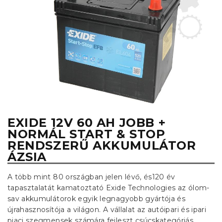
EXIDE 12V 60 AH JOBB +
NORMÁL START & STOP
RENDSZERŰ AKKUMULÁTOR
ÁZSIA
A több mint 80 országban jelen lévő, és120 év
tapasztalatát kamatoztató Exide Technologies az ólom-
sav akkumulátorok egyik legnagyobb gyártója és
újrahasznosítója a világon. A vállalat az autóipari és ipari
piaci szegmensek számára fejleszt csúcskategóriás