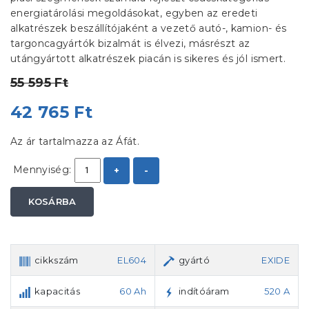
energiatárolási megoldásokat, egyben az eredeti
alkatrészek beszállítójaként a vezető autó-, kamion- és
targoncagyártók bizalmát is élvezi, másrészt az
utángyártott alkatrészek piacán is sikeres és jól ismert.
55 595 Ft
42 765 Ft
Az ár tartalmazza az Áfát.
Mennyiség:
+
-
KOSÁRBA
cikkszám
EL604
gyártó
EXIDE
kapacitás
60 Ah
indítóáram
520 A