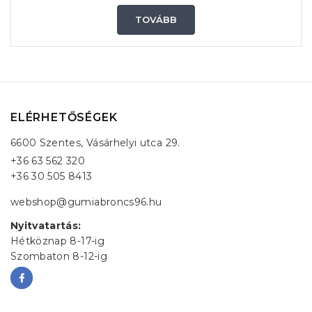
TOVÁBB
ELÉRHETŐSÉGEK
6600 Szentes, Vásárhelyi utca 29.
+36 63 562 320
+36 30 505 8413
webshop@gumiabroncs96.hu
Nyitvatartás:
Hétköznap 8-17-ig
Szombaton 8-12-ig