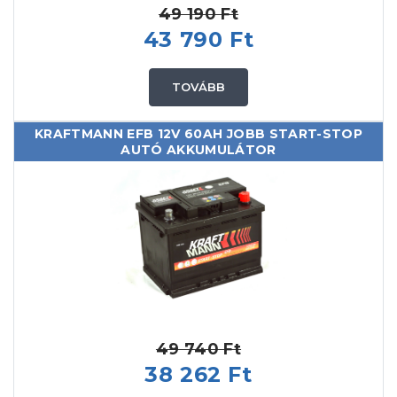
49 190 Ft
43 790 Ft
TOVÁBB
KRAFTMANN EFB 12V 60AH JOBB START-STOP
AUTÓ AKKUMULÁTOR
49 740 Ft
38 262 Ft