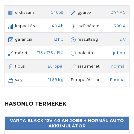
cikkszám
54059
gyártó
DYNAC
kapacitás
40 Ah
indítóáram
300 A
garancia
12 hó
feszültség
12 V
méret
175 x 175 x 190
polaritás
jobb +
típus
Európai
saru méret
normál
súly
11,68 kg
Európai/Ázsiai
Európai
HASONLÓ TERMÉKEK
VARTA BLACK 12V 40 AH JOBB + NORMÁL AUTÓ
AKKUMULÁTOR