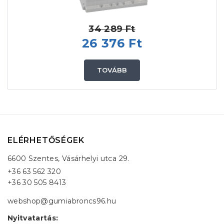
34 289 Ft
26 376 Ft
TOVÁBB
ELÉRHETŐSÉGEK
6600 Szentes, Vásárhelyi utca 29.
+36 63 562 320
+36 30 505 8413
webshop@gumiabroncs96.hu
Nyitvatartás: