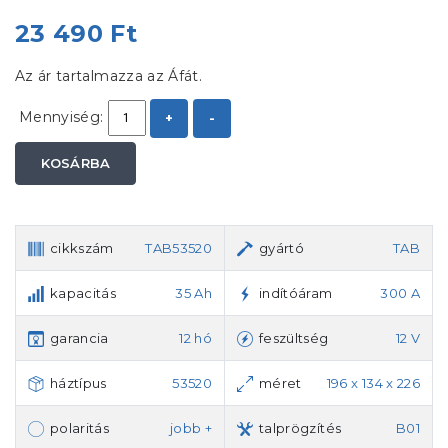
23 490 Ft
Az ár tartalmazza az Áfát.
Mennyiség:
+
-
KOSÁRBA
cikkszám
TAB53520
gyártó
TAB
kapacitás
35 Ah
indítóáram
300 A
garancia
12 hó
feszültség
12 V
háztípus
53520
méret
196 x 134 x 226
polaritás
jobb +
talprögzítés
B01