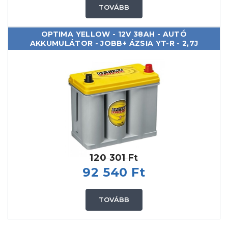
TOVÁBB
OPTIMA YELLOW - 12V 38AH - AUTÓ
AKKUMULÁTOR - JOBB+ ÁZSIA YT-R - 2,7J
120 301 Ft
92 540 Ft
TOVÁBB