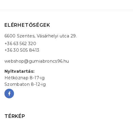
ELÉRHETŐSÉGEK
6600 Szentes, Vásárhelyi utca 29.
+36 63 562 320
+36 30 505 8413
webshop@gumiabroncs96.hu
Nyitvatartás:
Hétköznap 8-17-ig
Szombaton 8-12-ig
TÉRKÉP