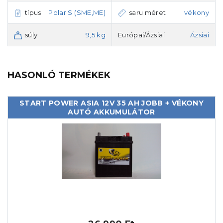
típus
Polar S (SME,ME)
saru méret
vékony
súly
9,5 kg
Európai/Ázsiai
Ázsiai
HASONLÓ TERMÉKEK
START POWER ASIA 12V 35 AH JOBB + VÉKONY
AUTÓ AKKUMULÁTOR