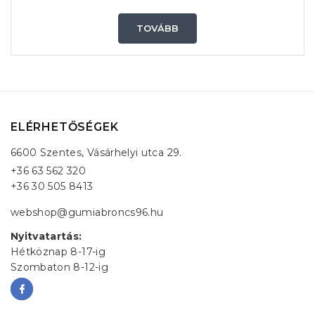
TOVÁBB
ELÉRHETŐSÉGEK
6600 Szentes, Vásárhelyi utca 29.
+36 63 562 320
+36 30 505 8413
webshop@gumiabroncs96.hu
Nyitvatartás:
Hétköznap 8-17-ig
Szombaton 8-12-ig