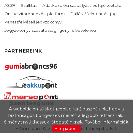
ÁSZF
Szállítás
Adatkezelési szabályzat és tájékoztató
Online vitarendezési platform
Elállási / felmondási jog
Panaszfelvételi jegyzőkönyv
Jegyzőkönyv szavatossági igény felvételéhez
PARTNEREINK
A weboldalon sütiket (cookie-kat) használunk, hogy a
biztonságos böngészés mellett a legjobb felhasználói
élményt nyújthassuk látogatóinknak.
További információk.
E Gumipont ©
2026
. Készítette:
Innovip.hu Kft.
Elfogadom