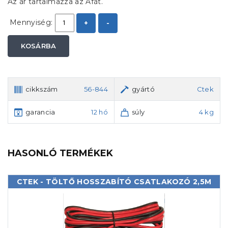
Az ár tartalmazza az Áfát.
Mennyiség:
+
-
KOSÁRBA
cikkszám
56-844
gyártó
Ctek
garancia
12 hó
súly
4 kg
HASONLÓ TERMÉKEK
CTEK - TÖLTŐ HOSSZABÍTÓ CSATLAKOZÓ 2,5M