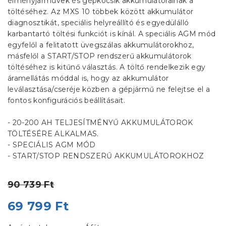
élményjárművek és gépkocsik akkumulátorainak a
töltéséhez. Az MXS 10 többek között akkumulátor
diagnosztikát, speciális helyreállító és egyedülálló
karbantartó töltési funkciót is kínál. A speciális AGM mód
egyfelől a felitatott üvegszálas akkumulátorokhoz,
másfelől a START/STOP rendszerű akkumulátorok
töltéséhez is kitűnő választás. A töltő rendelkezik egy
áramellátás móddal is, hogy az akkumulátor
leválasztása/cseréje közben a gépjármű ne felejtse el a
fontos konfigurációs beállításait.
- 20-200 AH TELJESÍTMÉNYŰ AKKUMULÁTOROK
TÖLTÉSÉRE ALKALMAS.
- SPECIÁLIS AGM MÓD
- START/STOP RENDSZERŰ AKKUMULÁTOROKHOZ
90 739 Ft
69 799 Ft